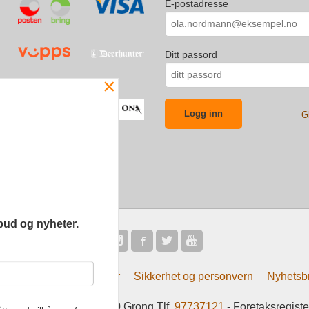
E-postadresse
Ditt passord
×
G
bud og nyheter.
Frakt
Kjøpsbetingelser
Sikkerhet og personvern
Nyhetsb
tsliv AS Eliasmoen 4 7870 Grong Tlf.
97737121
- Foretaksregist