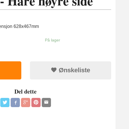
- Hare høyre side
imensjon 628x467mm
På lager
Ønskeliste
Del dette