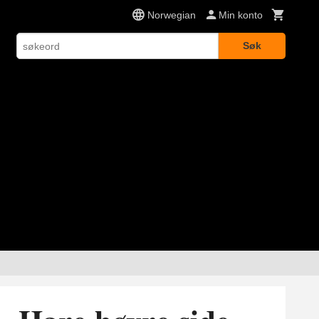
Norwegian
Min konto
Søk