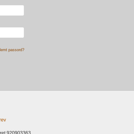
lemt passord?
rev
eret 920903363