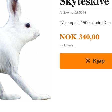
Skyteskive 
Artikkelnr.:
22-5128
Tåler opptil 1500 skudd. D
NOK
340,00
inkl. mva.
Kjøp