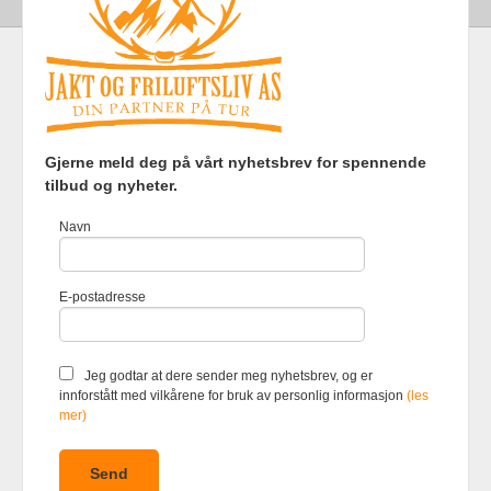
Frakt
Kjøpsbetingelser
Sikkerhet og personvern
Gjerne meld deg på vårt nyhetsbrev for spennende
Nyhetsbrev
tilbud og nyheter.
Jakt og Friluftsliv AS Eliasmoen 4 7870 Grong Tlf.
97737121
-
Navn
Foretaksregisteret 920903363
Vår nettbutikk bruker cookies slik at
E-postadresse
du får en bedre kjøpsopplevelse og
vi kan yte deg bedre service. Vi
bruker cookies hovedsaklig til å
lagre innloggingsdetaljer og huske
Jeg godtar at dere sender meg nyhetsbrev, og er
hva du har puttet i handlekurven
innforstått med vilkårene for bruk av personlig informasjon
(les
din. Fortsett å bruke siden som
mer)
normalt om du godtar dette.
Les
mer
eller
endre innstillinger for
cookies.