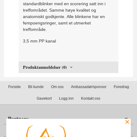
standardblinker med en scorering satt inn i
treffområdet.
Samme høye kvalitet og
anatomiskt godkjente.
Alle blinkene har en
fempoengsringer, samt et utmerket
treffområde.
3,5 mm PP kanal
Produktanmeldelser (0)
Forside
Bli kunde
Om oss
Ambassadør/sponsor
Foredrag
Gavekort
Logg inn
Kontakt oss
Partnere
×
Din konto