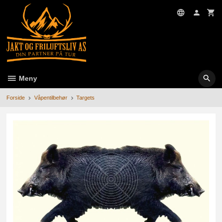
Gå
til
innholdet
Meny
Forside
Våpentilbehør
Targets