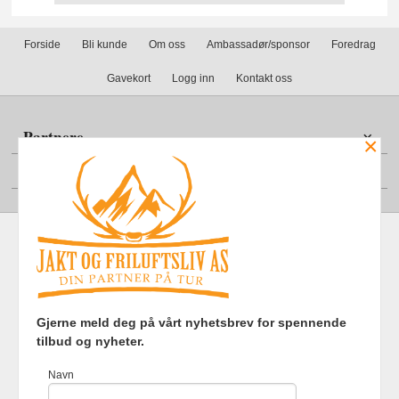
Forside
Bli kunde
Om oss
Ambassadør/sponsor
Foredrag
Gavekort
Logg inn
Kontakt oss
Partnere
×
Din konto
Frakt
Kjøpsbetingelser
Sikkerhet og personvern
Gjerne meld deg på vårt nyhetsbrev for spennende
Nyhetsbrev
tilbud og nyheter.
Jakt og Friluftsliv AS Eliasmoen 4 7870 Grong Tlf.
97737121
-
Navn
Foretaksregisteret 920903363