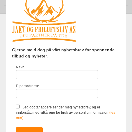
Frakt
Kjøpsbetingelser
Sikkerhet og personvern
Gjerne meld deg på vårt nyhetsbrev for spennende
Nyhetsbrev
tilbud og nyheter.
Jakt og Friluftsliv AS Eliasmoen 4 7870 Grong Tlf.
97737121
-
Navn
Foretaksregisteret 920903363
Vår nettbutikk bruker cookies slik at
E-postadresse
du får en bedre kjøpsopplevelse og
vi kan yte deg bedre service. Vi
bruker cookies hovedsaklig til å
lagre innloggingsdetaljer og huske
Jeg godtar at dere sender meg nyhetsbrev, og er
hva du har puttet i handlekurven
innforstått med vilkårene for bruk av personlig informasjon
(les
din. Fortsett å bruke siden som
mer)
normalt om du godtar dette.
Les
mer
eller
endre innstillinger for