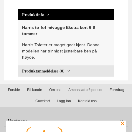
Produktinfo
Harris to-fot m/vugge Ekstra kort 6-9
tommer
Harris Tofoter er meget godt kjent. Denne
modellen har trinnløst justerbare ben på
høyde.
Produktanmeldelser (0)
Forside
Bli kunde
Om oss
Ambassadør/sponsor
Foredrag
Gavekort
Logg inn
Kontakt oss
Partnere
×
Din konto