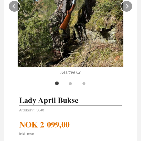
Prev
Ne
Realtree 62
Lady April Bukse
Artikkelnr.:
3840
NOK
2 099,00
inkl. mva.