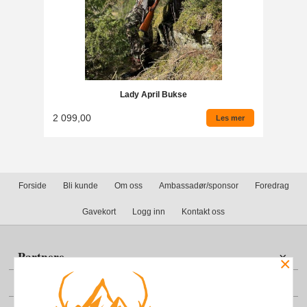
Lady April Bukse
2 099,00
Les mer
Forside
Bli kunde
Om oss
Ambassadør/sponsor
Foredrag
Gavekort
Logg inn
Kontakt oss
Partnere
×
Din konto