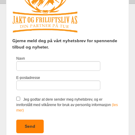
Frakt
Kjøpsbetingelser
Sikkerhet og personvern
Gjerne meld deg på vårt nyhetsbrev for spennende
Nyhetsbrev
tilbud og nyheter.
Jakt og Friluftsliv AS Eliasmoen 4 7870 Grong Tlf.
97737121
-
Navn
Foretaksregisteret 920903363
Vår nettbutikk bruker cookies slik at
E-postadresse
du får en bedre kjøpsopplevelse og
vi kan yte deg bedre service. Vi
bruker cookies hovedsaklig til å
lagre innloggingsdetaljer og huske
Jeg godtar at dere sender meg nyhetsbrev, og er
hva du har puttet i handlekurven
innforstått med vilkårene for bruk av personlig informasjon
(les
din. Fortsett å bruke siden som
mer)
normalt om du godtar dette.
Les
mer
eller
endre innstillinger for
cookies.
Powered by
24Nettbutikk