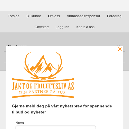
Forside
Bli kunde
Om oss
Ambassadør/sponsor
Foredrag
Gavekort
Logg inn
Kontakt oss
Partnere
×
Din konto
Frakt
Kjøpsbetingelser
Sikkerhet og personvern
Gjerne meld deg på vårt nyhetsbrev for spennende
Nyhetsbrev
tilbud og nyheter.
Jakt og Friluftsliv AS Eliasmoen 4 7870 Grong Tlf.
97737121
-
Navn
Foretaksregisteret 920903363