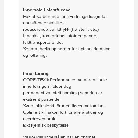
Innersåle i plast/fleece
Fuktabsorberende, anti vridningsdesign for
enestående stabilitet,
reduserende punkttrykk (fra stein, etc.)
Innesåle; komfortabel, støtdempende,
fukttransporterende.
Separat hælkopp sørger for optimal demping
og fotføring.
Inner Lining
GORE-TEX® Performance membran i hele
innerforingen holder deg
permanent vanntett samtidig som den er
ekstremt pustende.
Svært slitesterkt fôr med fleecemellomlag.
Optimert klimakomfort for alle årstider og
overdreven bruk.
Økt kjemisk beskyttelse
VIBRAM® undersålen har en optimal