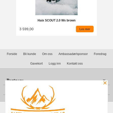
Haix SCOUT 2.0 Ws brown
3 599,00
Les mer
Forside
Bli kunde
Om oss
Ambassadør/sponsor
Foredrag
Gavekort
Logg inn
Kontakt oss
Partnere
×
Din konto