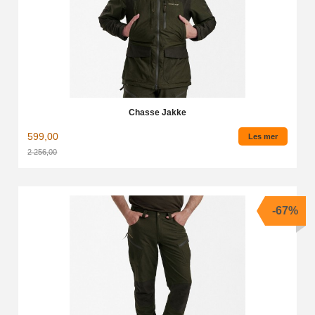
Chasse Jakke
599,00
Les mer
2 256,00
Rabatt
-67%