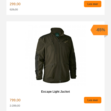
299,00
Les mer
629,00
Rabatt
-65%
Excape Light Jacket
799,00
Les mer
2 299,00
Rabatt