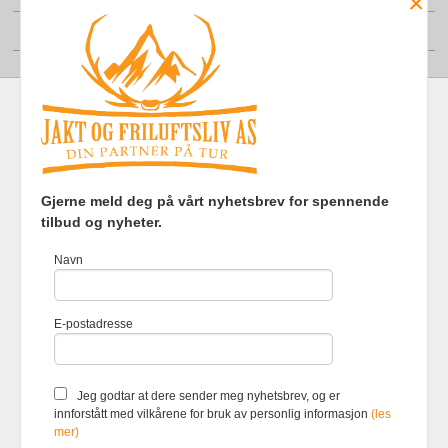
×
Din konto
Frakt
Kjøpsbetingelser
Sikkerhet og personvern
Gjerne meld deg på vårt nyhetsbrev for spennende
Nyhetsbrev
tilbud og nyheter.
Jakt og Friluftsliv AS Eliasmoen 4 7870 Grong Tlf.
97737121
-
Navn
Foretaksregisteret 920903363
Vår nettbutikk bruker cookies slik at
E-postadresse
du får en bedre kjøpsopplevelse og
vi kan yte deg bedre service. Vi
bruker cookies hovedsaklig til å
lagre innloggingsdetaljer og huske
Jeg godtar at dere sender meg nyhetsbrev, og er
hva du har puttet i handlekurven
innforstått med vilkårene for bruk av personlig informasjon
(les
din. Fortsett å bruke siden som
mer)
normalt om du godtar dette.
Les