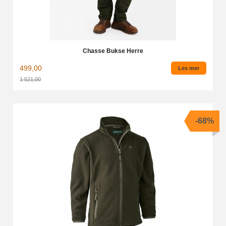
Chasse Bukse Herre
499,00
Les mer
1 521,00
Rabatt
-68%