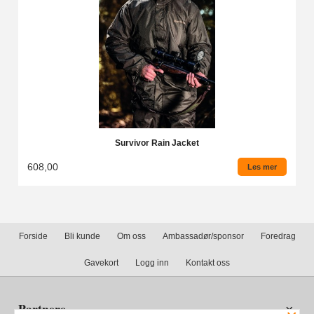
Survivor Rain Jacket
608,00
Les mer
Forside
Bli kunde
Om oss
Ambassadør/sponsor
Foredrag
Gavekort
Logg inn
Kontakt oss
Partnere