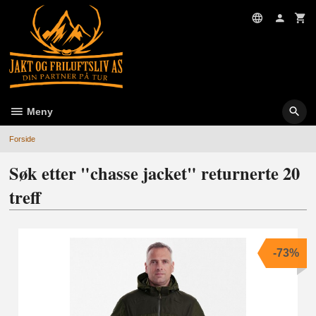
Gå
til
innholdet
Meny
Forside
Søk etter "chasse jacket" returnerte 20
treff
-73%