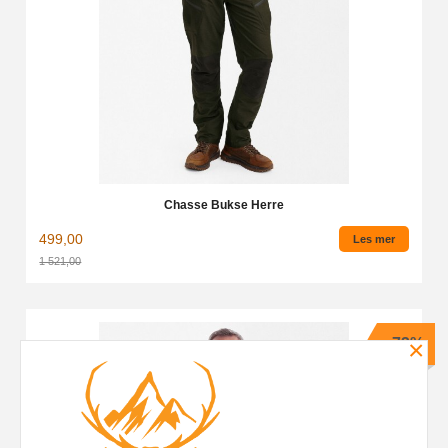
Chasse Bukse Herre
499,00
Les mer
1 521,00
Rabatt
×
-73%