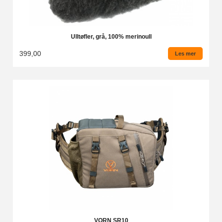
Ulltøfler, grå, 100% merinoull
399,00
Les mer
VORN SR10