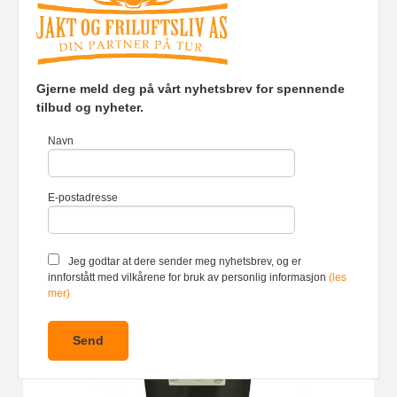
Gjerne meld deg på vårt nyhetsbrev for spennende
tilbud og nyheter.
Chasse Jakke
Navn
599,00
Les mer
2 256,00
Rabatt
E-postadresse
Jeg godtar at dere sender meg nyhetsbrev, og er
innforstått med vilkårene for bruk av personlig informasjon
(les
mer)