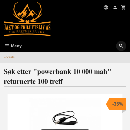
Gå
til
innholdet
Meny
Forside
Søk etter "powerbank 10 000 mah"
returnerte 100 treff
-35%