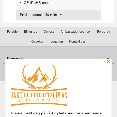
CE-/RoHS-merket
Produktanmeldelser (0)
Forside
Bli kunde
Om oss
Ambassadør/sponsor
Foredrag
Gavekort
Logg inn
Kontakt oss
Partnere
×
Din konto
Frakt
Kjøpsbetingelser
Sikkerhet og personvern
Gjerne meld deg på vårt nyhetsbrev for spennende
Nyhetsbrev