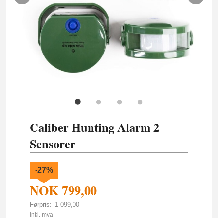
Caliber Hunting Alarm 2
Sensorer
-27%
NOK
799,00
Førpris:
1 099,00
Rabatt
inkl. mva.